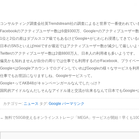
コンサルティング調査会社英Trendstream社の調査によると世界で一番使われているの
Facebookのアクティブユーザー数は6億9300万、Google+のアクティブユーザー
1位と2位の差はダブルスコア級でもあるけどGoogle+がじわじわ浸透してきてい
日本のSNSといえばmixiですが最近ではアクティブユーザー数が減少して厳しいよ
Twitterのアクティブユーザー数は2億8800万人、日本人の利用者も多いようです。
偏見かも知れませんが自分の周りでは仕事でも利用するのがFacebook、プライベー
Google+はGoogleアカウントでログインしていればGoogleの様々なサービ
仕事でもお世話になりますしね、Googleサービスって。
Google+ってAKB48がキャンペーンガールなんでしたっけ？
国民的アイドルなんだしそんなアイドル達と交流が出来るなんて日本でもGoogle
カテゴリー:
ニュース
タグ:
Google
パーマリンク
←
無料で50GB使えるオンラインストレージ「MEGA」サービスが開始！早くも10