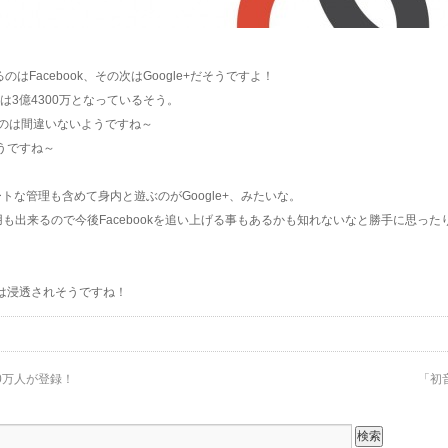
はFacebook、その次はGoogle+だそうですよ！
数は3億4300万となっているそう。
るのは間違いないようですね～
うですね～
トな管理も含めて身内と遊ぶのがGoogle+、みたいな。
スを利用も出来るので今後Facebookを追い上げる事もあるかも知れないなと勝手に思っ
+は浸透されそうですね！
0万人が登録！
「初音