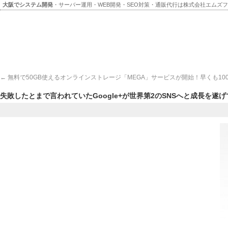
大阪でシステム開発
・サーバー運用・WEB開発・SEO対策・通販代行は株式会社エムズ
←
無料で50GB使えるオンラインストレージ「MEGA」サービスが開始！早くも10
失敗したとまで言われていたGoogle+が世界第2のSNSへと成長を遂