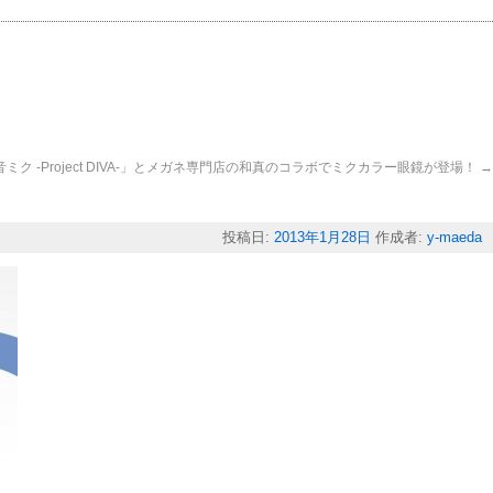
ミク -Project DIVA-」とメガネ専門店の和真のコラボでミクカラー眼鏡が登場！
→
投稿日:
2013年1月28日
作成者:
y-maeda