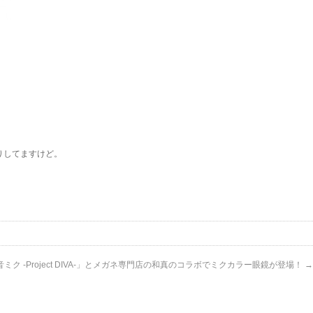
たりしてますけど。
ミク -Project DIVA-」とメガネ専門店の和真のコラボでミクカラー眼鏡が登場！
→