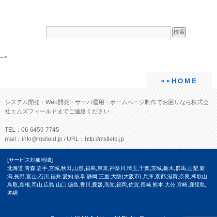
-->
»»HOME
システム開発・Web開発・サーバ運用・ホームページ制作でお困りなら株式会
社エムズフィールドまでご連絡ください
TEL：06-6459-7745
mail：info@msfield.jp / URL：http://msfield.jp
[サービス対象地域]
北海道,青森,岩手,宮城,秋田,山形,福島,東京,神奈川,埼玉,千葉,茨城,栃木,群馬,山梨,新
潟,長野,富山,石川,福井,愛知,岐阜,静岡,三重,大阪(大阪市),兵庫,京都,滋賀,奈良,和歌山,
鳥取,島根,岡山,広島,山口,徳島,香川,愛媛,高知,福岡,佐賀,長崎,熊本,大分,宮崎,鹿児島,
沖縄