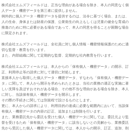
株式会社エムズフィールドは、正当な理由がある場合を除き、本人の同意なく個
人データ・機密データを第三者に提供しません。
例外的に個人データ・機密データを提供するのは、法令に基づく場合、または、
人の生命、身体または財産の保護、公衆衛生の向上もしくは児童の健全な育成の
推進のために特に必要がある場合であって、本人の同意を得ることが困難な場合
に限定されます。
株式会社エムズフィールドは、全社員に対し個人情報・機密情報保護のために適
切な監督・教育を行います。
また、内部組織に関して定期的な監督、定期的な社内教育を行います。
株式会社エムズフィールドは、本人からの「保有個人・機密データ」の開示、訂
正、利用停止等の請求に対して適切に対処します。
直接本人から取得した個人データ・機密データ、すなわち「保有個人・機密デー
タ」に関して、本人から開示を求められたときは、当社の業務の適正な実施に著
しい支障を及ぼすおそれがある場合、その他不当な理由がある場合を除き、本人
に対し、当該保有個人・機密データを開示します。
その際の手続きに関しては別規程で設けるものとします。
更に、本人からの請求により、利用目的の達成に必要な範囲内において、当該保
有個人・機密データの内容の訂正、追加または削除を行います。
また、業務委託先から委託を受けた個人・機密データに関しては、委託元より監
督を受けるため「保有個人・機密データ」に該当しないとの見解から、業務委託
先から受託した個人・機密データに関しては、本人からの開示、訂正、追加、削