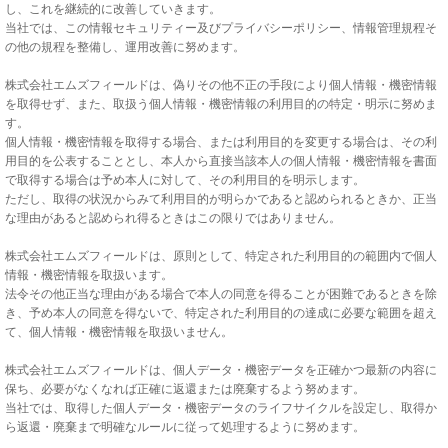
し、これを継続的に改善していきます。
当社では、この情報セキュリティー及びプライバシーポリシー、情報管理規程そ
の他の規程を整備し、運用改善に努めます。
株式会社エムズフィールドは、偽りその他不正の手段により個人情報・機密情報
を取得せず、また、取扱う個人情報・機密情報の利用目的の特定・明示に努めま
す。
個人情報・機密情報を取得する場合、または利用目的を変更する場合は、その利
用目的を公表することとし、本人から直接当該本人の個人情報・機密情報を書面
で取得する場合は予め本人に対して、その利用目的を明示します。
ただし、取得の状況からみて利用目的が明らかであると認められるときか、正当
な理由があると認められ得るときはこの限りではありません。
株式会社エムズフィールドは、原則として、特定された利用目的の範囲内で個人
情報・機密情報を取扱います。
法令その他正当な理由がある場合で本人の同意を得ることが困難であるときを除
き、予め本人の同意を得ないで、特定された利用目的の達成に必要な範囲を超え
て、個人情報・機密情報を取扱いません。
株式会社エムズフィールドは、個人データ・機密データを正確かつ最新の内容に
保ち、必要がなくなれば正確に返還または廃棄するよう努めます。
当社では、取得した個人データ・機密データのライフサイクルを設定し、取得か
ら返還・廃棄まで明確なルールに従って処理するように努めます。