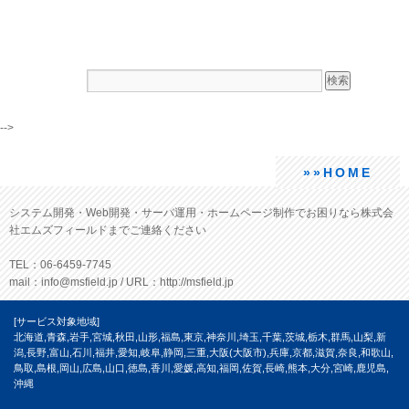
-->
»»HOME
システム開発・Web開発・サーバ運用・ホームページ制作でお困りなら株式会
社エムズフィールドまでご連絡ください
TEL：06-6459-7745
mail：info@msfield.jp / URL：http://msfield.jp
[サービス対象地域]
北海道,青森,岩手,宮城,秋田,山形,福島,東京,神奈川,埼玉,千葉,茨城,栃木,群馬,山梨,新
潟,長野,富山,石川,福井,愛知,岐阜,静岡,三重,大阪(大阪市),兵庫,京都,滋賀,奈良,和歌山,
鳥取,島根,岡山,広島,山口,徳島,香川,愛媛,高知,福岡,佐賀,長崎,熊本,大分,宮崎,鹿児島,
沖縄