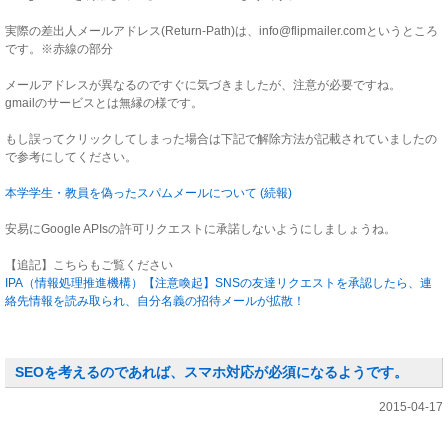
実際の差出人メールアドレス(Return-Path)は、info@flipmailer.comというところ
です。※赤線の部分
メールアドレスが異なるのですぐに気づきましたが、注意が必要ですね。
gmailのサービスとは無縁の様です。
もし誤ってクリックしてしまった場合は下記で解除方法が記載されていましたの
で参考にしてください。
本学学生・教員を偽ったスパムメールについて (続報)
安易にGoogle APIsの許可リクエストに承諾しないようにしましょうね。
【追記】こちらもご覧ください
IPA（情報処理推進機構）【注意喚起】SNSの友達リクエストを承認したら、連
絡先情報を読み取られ、自分名義の招待メールが拡散！
SEOを考えるのであれば、スマホ対応が必須になるようです。
2015-04-17