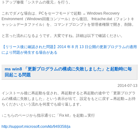
トアップ修復「システムの復元」を行う。
これでダメな場合は、PCをセーフモードで起動 → Windows Recovery
Environment（Windows回復コンソール）から復旧。 fntcache.dat（フォントキ
ャッシュデータファイル）を、コマンドプロンプトを管理者権限で開き、削除。
と言った流れになるようです。大変ですね。詳細は以下で確認ください。
【リリース後に確認された問題】2014 年 8 月 13 日公開の更新プログラムの適用
により問題が発生する場合がある
ms win8 「更新プログラムの構成に失敗しました」と起動時に毎
回起こる問題
2014-07-13
インストール後に再起動を促され、再起動すると再起動の途中で「更新プログラ
ムの構成に失敗しました」という表示が出て、設定をもとに戻す→再起動→お待
ちくださいという流れを何度でも繰り返します。
↓こちらのページから指示通りに「Fix kit」を起動→実行
http://support.microsoft.com/kb/949358/ja