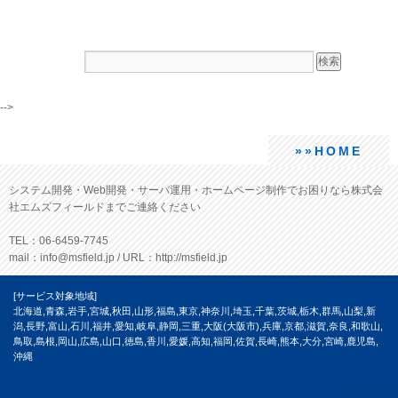
-->
»»HOME
システム開発・Web開発・サーバ運用・ホームページ制作でお困りなら株式会
社エムズフィールドまでご連絡ください
TEL：06-6459-7745
mail：info@msfield.jp / URL：http://msfield.jp
[サービス対象地域]
北海道,青森,岩手,宮城,秋田,山形,福島,東京,神奈川,埼玉,千葉,茨城,栃木,群馬,山梨,新
潟,長野,富山,石川,福井,愛知,岐阜,静岡,三重,大阪(大阪市),兵庫,京都,滋賀,奈良,和歌山,
鳥取,島根,岡山,広島,山口,徳島,香川,愛媛,高知,福岡,佐賀,長崎,熊本,大分,宮崎,鹿児島,
沖縄