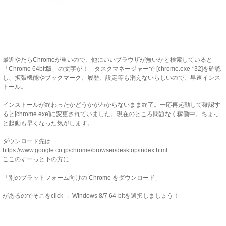
最近やたらChromeが重いので、他にいいブラウザが無いかと検索していると
「Chrome 64bit版」の文字が！ タスクマネージャーで [chrome.exe *32]を確認
し、拡張機能やブックマーク、履歴、設定等も消えないらしいので、早速インス
トール。
インストールが終わったかどうかがわからないまま終了。一応再起動して確認す
ると[chrome.exe]に変更されていました。現在のところ問題なく稼働中。ちょっ
と起動も早くなった気がします。
ダウンロード先は
https://www.google.co.jp/chrome/browser/desktop/index.html
ここのすーっと下の方に
「別のプラットフォーム向けの Chrome をダウンロード」
があるのでそこをclick → Windows 8/7 64-bitを選択しましょう！