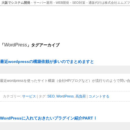
大阪でシステム開発
・サーバー運用・WEB開発・SEO対策・通販代行は株式会社エムズ
WordPress
「
」タグアーカイブ
最近wordpressの構築依頼が多いのでまとめますと
最近wordpressを使ったサイト構築（会社HP/ブログなど）が流行りのようで
カテゴリー:
サービス
|
タグ:
SEO
,
WordPress
,
高負荷
|
コメントする
WordPressに入れておきたいプラグイン紹介PARTⅠ