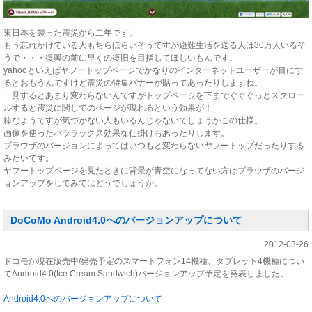
東日本を襲った震災から二年です。
もう忘れかけている人もちらほらいそうですが避難生活を送る人は30万人いるそ
うで・・・復興の前に早くの復旧を目指してほしいもんです。
yahooといえばヤフートップページでかなりのインターネットユーザーが目にす
るとおもうんですけど震災の特集バナーが貼ってあったりしますね。
一見するとあまり変わらないんですがトップページを下までぐぐぐっとスクロー
ルすると震災に関してのページが現れるという効果が！
粋なようですが気づかない人もいるんじゃないでしょうかこの仕様。
画像を使ったパララックス効果な仕掛けもあったりします。
ブラウザのバージョンによってはいつもと変わらないヤフートップだったりする
みたいです。
ヤフートップページを見たときに背景が青空になってない方はブラウザのバージ
ョンアップをしてみてはどうでしょうか。
DoCoMo Android4.0へのバージョンアップについて
2012-03-26
ドコモが現在販売中/発売予定のスマートフォン14機種、タブレット4機種につい
てAndroid4.0(Ice Cream Sandwich)バージョンアップ予定を発表しました。
Android4.0へのバージョンアップについて