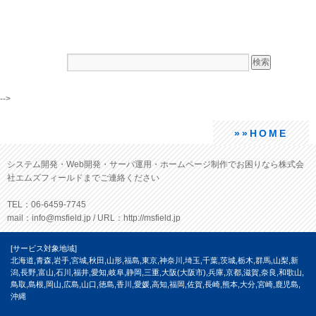
-->
»»HOME
システム開発・Web開発・サーバ運用・ホームページ制作でお困りなら株式会
社エムズフィールドまでご連絡ください
TEL：06-6459-7745
mail：info@msfield.jp / URL：http://msfield.jp
[サービス対象地域]
北海道,青森,岩手,宮城,秋田,山形,福島,東京,神奈川,埼玉,千葉,茨城,栃木,群馬,山梨,新
潟,長野,富山,石川,福井,愛知,岐阜,静岡,三重,大阪(大阪市),兵庫,京都,滋賀,奈良,和歌山,
鳥取,島根,岡山,広島,山口,徳島,香川,愛媛,高知,福岡,佐賀,長崎,熊本,大分,宮崎,鹿児島,
沖縄